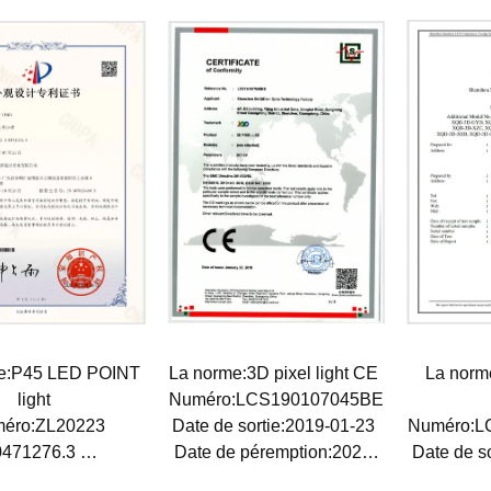
e:P45 LED POINT
La norme:3D pixel light CE
La norme
light
Numéro:LCS190107045BE
éro:ZL20223
Date de sortie:2019-01-23
Numéro:L
0471276.3
Date de péremption:2028-
Date de s
sortie:2022-10-08
09-09
Date de p