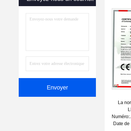
Date de
Envoyer
La no
L
Numéro:
Date de 
Date de