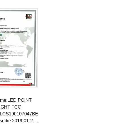
 péremption:2038-
08-31
rme:LED POINT
IGHT FCC
.LCS190107047BE
sortie:2019-01-23
 péremption:2038-