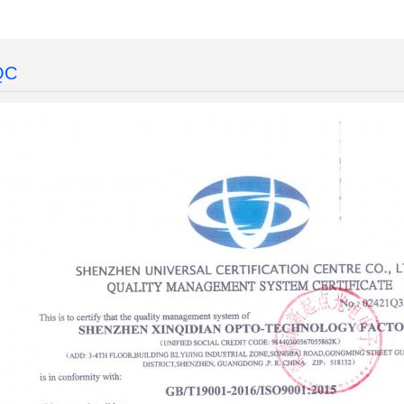
08-01
 QC