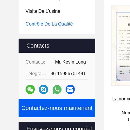
Visite De L'usine
Contrôle De La Qualité
Contacts
Contacts:
Mr. Kevin Long
Télégramme:
86-15986701441
La norm
Contactez-nous maintenant
Num
Date de 
Envoyez-nous un courriel.